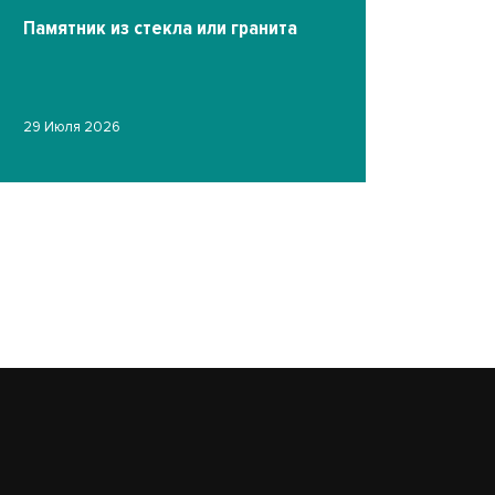
Памятник из стекла или гранита
Фото на ст
29 Июля 2026
гравировк
19 Июля 2026