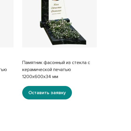
Памятник фасонный из стекла с
Цветник из 
тью
керамической печатью
печатью 10
1200x600x34 мм
Оставить заявку
Оставит