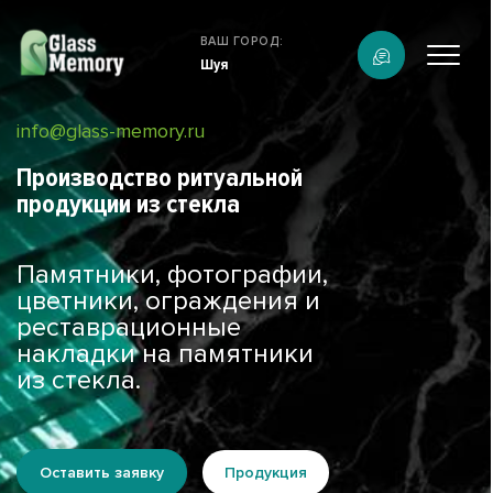
Продукция
ВАШ ГОРОД:
Шуя
О компании
Услуги
info@glass-memory.ru
Каталог
Производство ритуальной
Калькулятор
продукции из стекла
Конструктор памятников
Наши работы
Памятники, фотографии,
цветники, ограждения и
информация
реставрационные
Контакты
накладки на памятники
из стекла.
Оставить заявку
Продукция