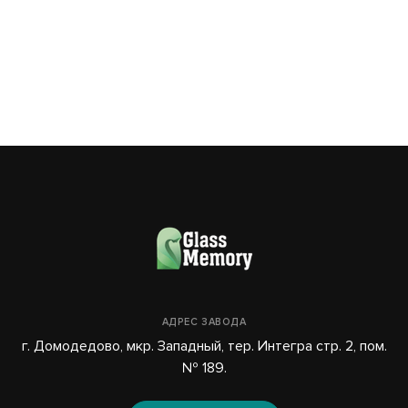
03
АДРЕС ЗАВОДА
г. Домодедово, мкр. Западный, тер. Интегра стр. 2, пом.
№ 189.